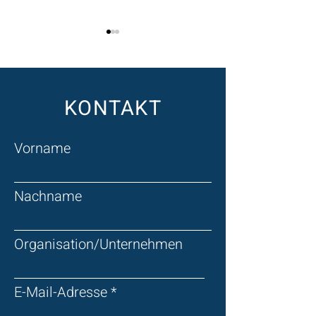
KONTAKT
Warum der Staat Wissen
Doppik 2.0 – Vo
Vorname
statt Daten steuern muss
Haushaltsrecht 
gelebten
Nachname
Haushaltssteue
Organisation/Unternehmen
E-Mail-Adresse