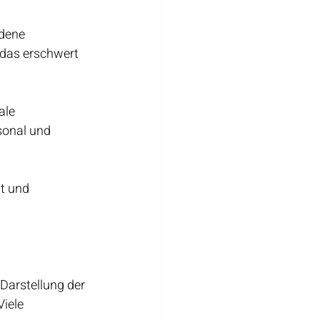
dene 
das erschwert 
ale 
sonal und 
t und 
 Darstellung der 
iele 