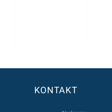
KONTAKT
Warum der Staat Wissen statt
Dopp
Daten steuern muss
Haus
Haus