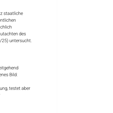
z staatliche 
ntlichen 
chlich 
gutachten des 
25) untersucht.
eitgehend 
nes Bild:
ng, testet aber 
 